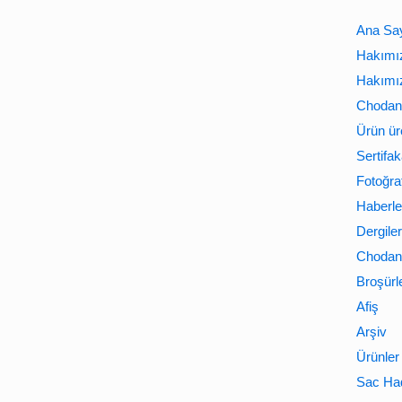
Ana Sa
Hakımı
Hakımı
Chodan 
Ürün ür
Sertifak
Fotoğraf
Haberle
Dergiler
Chodan 
Broşürl
Afiş
Arşiv
Ürünler
Sac Ha