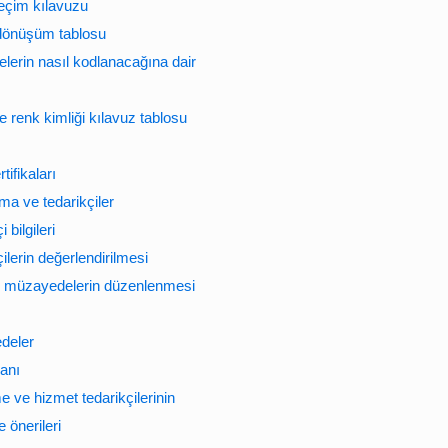
seçim kılavuzu
 dönüşüm tablosu
lerin nasıl kodlanacağına dair
 renk kimliği kılavuz tablosu
tifikaları
ma ve tedarikçiler
 bilgileri
ilerin değerlendirilmesi
e müzayedelerin düzenlenmesi
deler
banı
 ve hizmet tedarikçilerinin
 önerileri