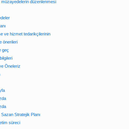
e müzayedelerin düzenlenmesi
deler
banı
 ve hizmet tedarikçilerinin
 önerileri
e geç
bilgileri
e Öneleriz
m
yfa
zda
zda
Sazan Stratejik Planı
etim süreci