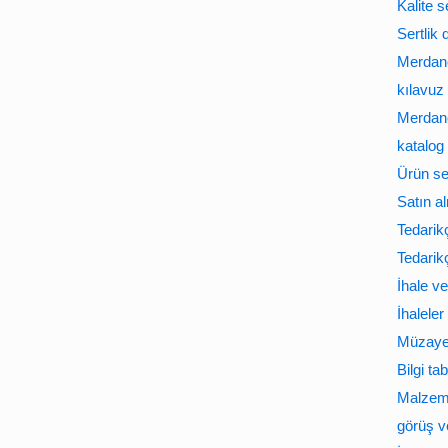
Kalite 
Sertlik
Merdane
kılavuz
Merdane
katalog
Ürün ser
Satın al
Tedarikçi
Tedarikç
İhale v
İhaleler
Müzaye
Bilgi ta
Malzeme
görüş ve