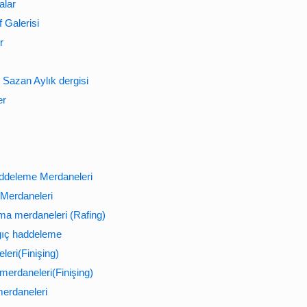
alar
 Galerisi
r
Sazan Aylık dergisi
er
ddeleme Merdaneleri
Merdaneleri
ma merdaneleri (Rafing)
gıç haddeleme
leri(Finişing)
 merdaneleri(Finişing)
erdaneleri