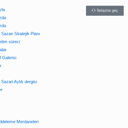
yfa
İletişime geç
zda
zda
Sazan Stratejik Planı
etim süreci
alar
 Galerisi
r
Sazan Aylık dergisi
er
ddeleme Merdaneleri