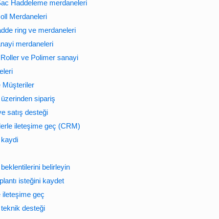
Sac Haddeleme merdaneleri
oll Merdaneleri
hadde ring ve merdaneleri
nayi merdaneleri
Roller ve Polimer sanayi
leri
e Müşteriler
 üzerinden sipariş
ve satış desteği
lerle ileteşime geç (CRM)
 kaydi
beklentilerini belirleyin
plantı isteğini kaydet
e ileteşime geç
 teknik desteği