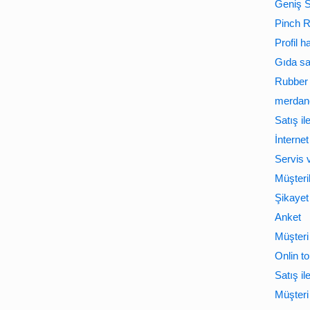
Geniş 
Pinch R
Profil 
Gıda sa
Rubber 
merdane
Satış il
İnternet
Servis 
Müşteri
Şikayet
Anket
Müşteri 
Onlin to
Satış il
Müşteri