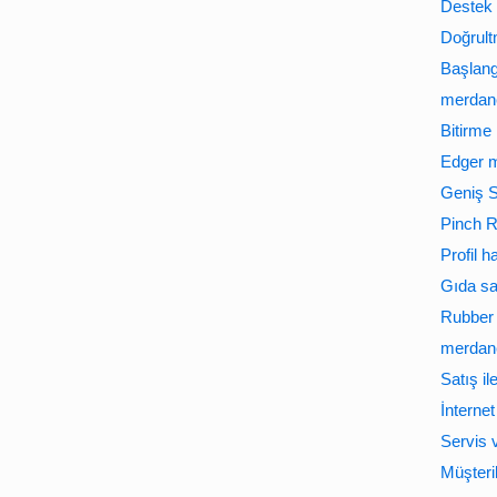
Destek 
Doğrult
Başlan
merdane
Bitirme
Edger m
Geniş 
Pinch R
Profil 
Gıda sa
Rubber 
merdane
Satış il
İnternet
Servis 
Müşteri