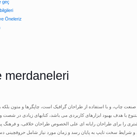
e geç
bilgileri
e Öneleriz
m
e merdaneleri
 صنعت چاپ، و با استفاده از طراحان گرافیک است، چاپگرها و متون بلکه 
متنوع با هدف بهبود ابزارهای کاربردی می باشد، کتابهای زیادی در شصت 
شتری را برای طراحان رایانه ای علی الخصوص طراحان خلاقی، و فرهنگ پی
ا، و شرایط سخت تایپ به پایان رسد و زمان مورد نیاز شامل حروفچینی دس