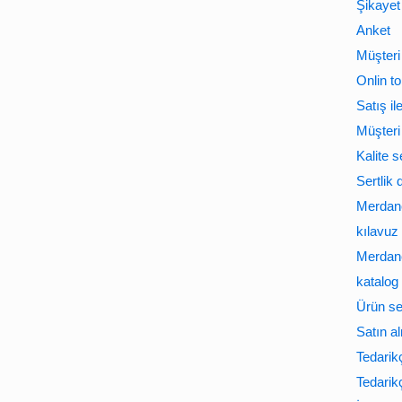
Şikayet
Anket
Müşteri 
Onlin to
Satış il
Müşteri
Kalite 
Sertlik
Merdane
kılavuz
Merdane
katalog
Ürün ser
Satın al
Tedarikçi
Tedarikç