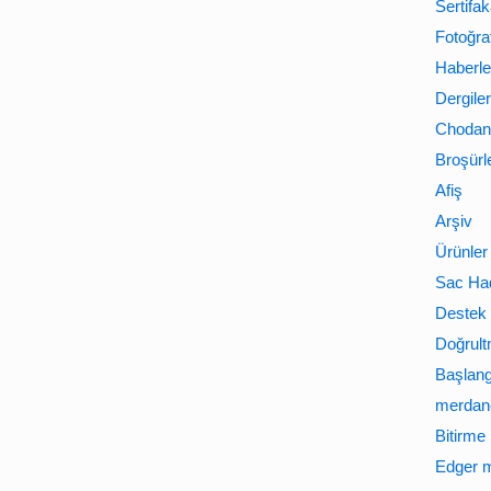
Sertifak
Fotoğraf
Haberle
Dergiler
Chodan 
Broşürl
Afiş
Arşiv
Ürünler
Sac Ha
Destek 
Doğrult
Başlan
merdane
Bitirme
Edger m