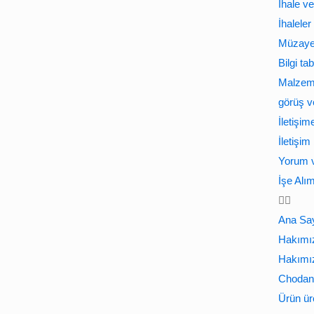
İhale v
İhaleler
Müzaye
Bilgi ta
Malzeme
görüş ve
İletişim
İletişim 
Yorum v
İşe Alı
Ana Sa
Hakımı
Hakımı
Chodan 
Ürün ür