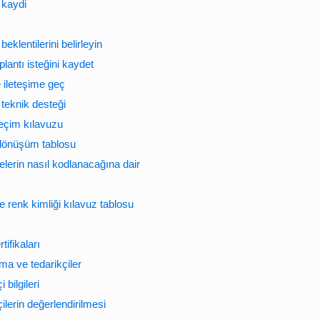
 kaydi
beklentilerini belirleyin
plantı isteğini kaydet
e ileteşime geç
 teknik desteği
seçim kılavuzu
 dönüşüm tablosu
lerin nasıl kodlanacağına dair
 renk kimliği kılavuz tablosu
tifikaları
ma ve tedarikçiler
 bilgileri
ilerin değerlendirilmesi