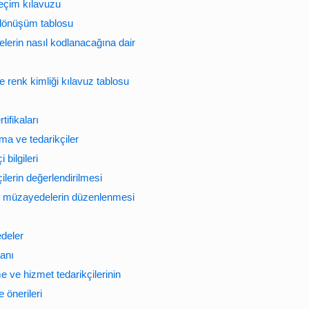
seçim kılavuzu
 dönüşüm tablosu
lerin nasıl kodlanacağına dair
 renk kimliği kılavuz tablosu
tifikaları
ma ve tedarikçiler
 bilgileri
ilerin değerlendirilmesi
e müzayedelerin düzenlenmesi
deler
banı
 ve hizmet tedarikçilerinin
 önerileri