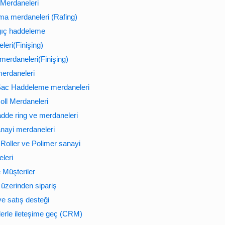
Merdaneleri
ma merdaneleri (Rafing)
gıç haddeleme
leri(Finişing)
 merdaneleri(Finişing)
erdaneleri
Sac Haddeleme merdaneleri
oll Merdaneleri
hadde ring ve merdaneleri
nayi merdaneleri
Roller ve Polimer sanayi
leri
e Müşteriler
 üzerinden sipariş
ve satış desteği
lerle ileteşime geç (CRM)