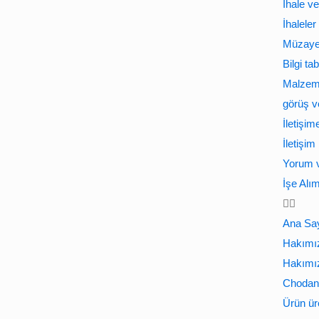
İhale v
İhaleler
Müzaye
Bilgi ta
Malzeme
görüş ve
İletişim
İletişim 
Yorum v
İşe Alı
Ana Sa
Hakımı
Hakımı
Chodan 
Ürün ür