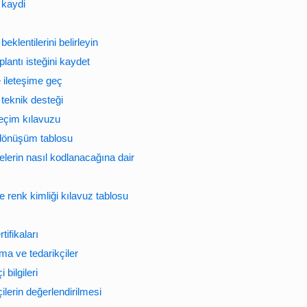
 kaydi
beklentilerini belirleyin
plantı isteğini kaydet
e ileteşime geç
 teknik desteği
seçim kılavuzu
 dönüşüm tablosu
lerin nasıl kodlanacağına dair
 renk kimliği kılavuz tablosu
tifikaları
ma ve tedarikçiler
 bilgileri
ilerin değerlendirilmesi