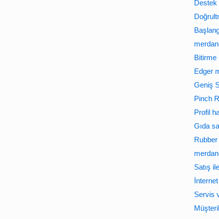
Destek 
Doğrult
Başlan
merdane
Bitirme
Edger m
Geniş 
Pinch R
Profil 
Gıda sa
Rubber 
merdane
Satış il
İnternet
Servis 
Müşteri