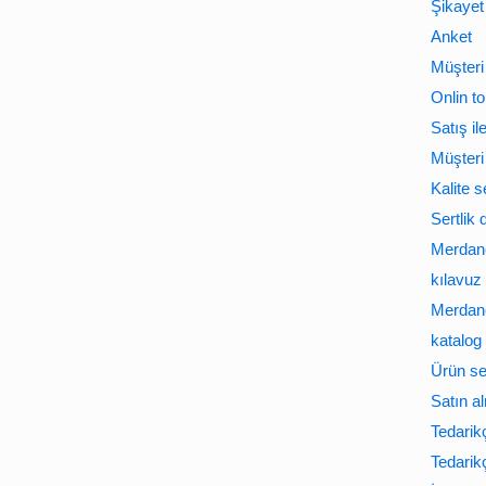
Şikayet
Anket
Müşteri 
Onlin to
Satış il
Müşteri
Kalite 
Sertlik
Merdane
kılavuz
Merdane
katalog
Ürün ser
Satın al
Tedarikçi
Tedarikç