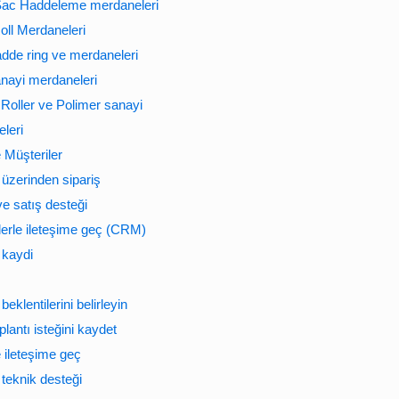
Sac Haddeleme merdaneleri
oll Merdaneleri
hadde ring ve merdaneleri
nayi merdaneleri
Roller ve Polimer sanayi
leri
e Müşteriler
 üzerinden sipariş
ve satış desteği
lerle ileteşime geç (CRM)
 kaydi
beklentilerini belirleyin
plantı isteğini kaydet
e ileteşime geç
 teknik desteği