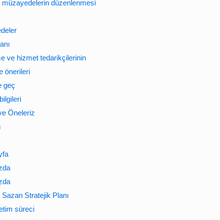
e müzayedelerin düzenlenmesi
deler
banı
 ve hizmet tedarikçilerinin
 önerileri
e geç
bilgileri
e Öneleriz
m
yfa
zda
zda
Sazan Stratejik Planı
etim süreci