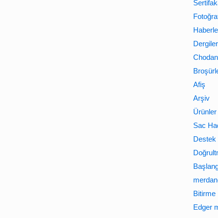
Sertifak
Fotoğraf
Haberle
Dergiler
Chodan 
Broşürl
Afiş
Arşiv
Ürünler
Sac Ha
Destek 
Doğrult
Başlan
merdane
Bitirme
Edger m