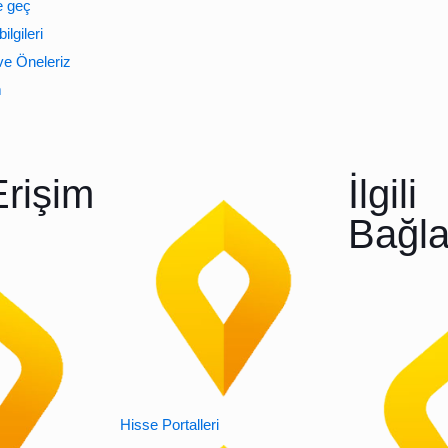
e geç
bilgileri
e Öneleriz
m
Erişim
İlgili
Bağla
Hisse Portalleri