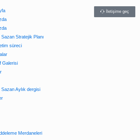
yfa
İletişime geç
zda
zda
Sazan Stratejik Planı
etim süreci
alar
 Galerisi
r
Sazan Aylık dergisi
er
ddeleme Merdaneleri