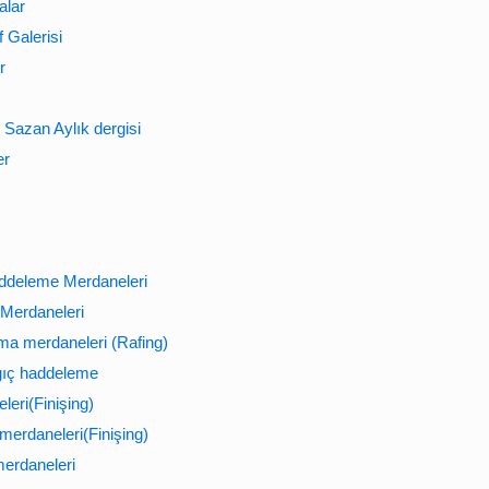
alar
 Galerisi
r
Sazan Aylık dergisi
er
ddeleme Merdaneleri
Merdaneleri
ma merdaneleri (Rafing)
gıç haddeleme
leri(Finişing)
 merdaneleri(Finişing)
erdaneleri