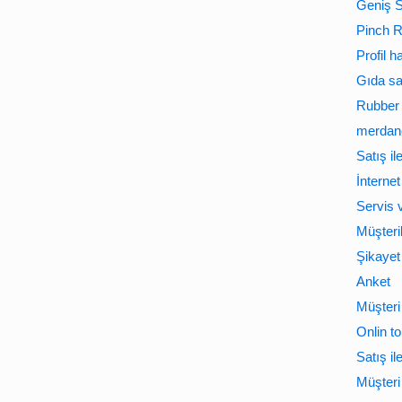
Geniş 
Pinch R
Profil 
Gıda sa
Rubber 
merdane
Satış il
İnternet
Servis 
Müşteri
Şikayet
Anket
Müşteri 
Onlin to
Satış il
Müşteri