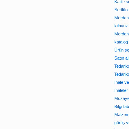
Kalite 
Sertlik
Merdane
kılavuz
Merdane
katalog
Ürün ser
Satın al
Tedarikçi
Tedarikç
İhale v
İhaleler
Müzaye
Bilgi ta
Malzeme
görüş ve