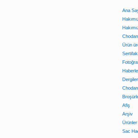
Ana Sa
Hakımı
Hakımı
Chodan 
Ürün ür
Sertifak
Fotoğraf
Haberle
Dergiler
Chodan 
Broşürl
Afiş
Arşiv
Ürünler
Sac Ha