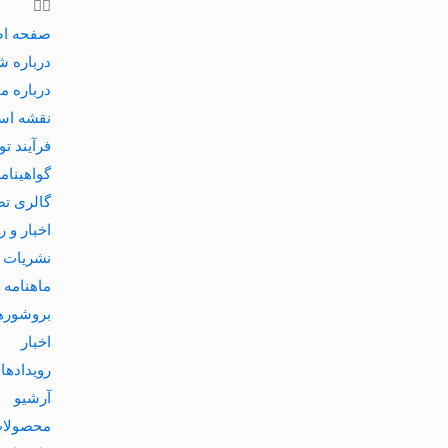
صفحه ا
درباره 
درباره ما
نقشه اس
فرآيند ت
گواهينامه
گالری تص
اخبار و ر
نشریات
ماهنامه 
بروشوره
اخبار
رویداده
آرشیو
محصولا