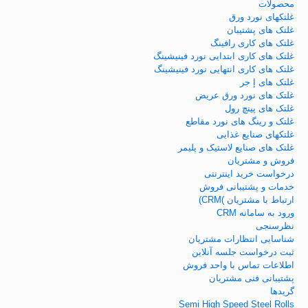
محصولات
غلتکهای نورد ورق
غلتک های پشتیبان
غلتک های کاری رافینگ
غلتک های کاری ابتدایی نورد فینیشینگ
غلتک های کاری انتهایی نورد فینیشینگ
غلتک های إ جر
غلتک های نورد ورق عریض
غلتک های پینچ رول
غلتک و رینگ های نورد مقاطع
غلتکهای صنایع غذایی
غلتک های صنایع لاستیک و پلیمر
فروش و مشتریان
درخواست خرید اینترنتی
خدمات و پشتیبانی فروش
ارتباط با مشتریان )CRM)
ورود به سامانه CRM
نظرسنجی
شناسایی انتظارات مشتریان
ثبت درخواست جلسه آنلاین
اطلاعات تماس با واحد فروش
پشتیبانی فنی مشتریان
گریدها
Semi High Speed Steel Rolls