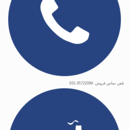
تلفن تماس فروش: 35722099-031