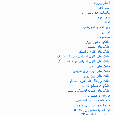
اخبار و رویدادها
نشریات
ماهنامه چدن سازان
بروشورها
اخبار
رویدادهای آموزشی
آرشیو
محصولات
غلتکهای نورد ورق
غلتک های پشتیبان
غلتک های کاری رافینگ
غلتک های کاری ابتدایی نورد فینیشینگ
غلتک های کاری انتهایی نورد فینیشینگ
غلتک های إ جر
غلتک های نورد ورق عریض
غلتک های پینچ رول
غلتک و رینگ های نورد مقاطع
غلتکهای صنایع غذایی
غلتک های صنایع لاستیک و پلیمر
فروش و مشتریان
درخواست خرید اینترنتی
خدمات و پشتیبانی فروش
ارتباط با مشتریان )CRM)
ورود به سامانه CRM