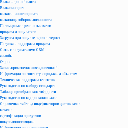
Валки широной плиты
Валкипинчрол
валкисиченногопроката
валкипищевойпромышленности
Полимерные и резиновые валки
продажа и покупатели
Загрузка при покупке через интернет
Покупка и поддержка продажа
Связь с покупателями CRM
жалобы
Опрос
Записьприменениясовещаниеонлайн
Инфромации по контакту с продажим объектом
Техническая поддержка клиентов
Руководство по выбору стандарта
Таблица приобразованя твёрдости
Руководство по кодированию валки
Справочная таблица индефикаторов цветов валок
каталог
сертификации продуктов
покупкаипоставщики
Информации по поставщикам