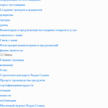
опрос поставщика
Создание трендов и аукционов
аукционы
тренды
данна
Коментарии и предложения постащиков товаров и услог
связаться с нами
Связь с нами
Регистрация комментариев и предложений
форма занятости
Menu
Главная страница
компании
О нас
Стратегическая карта Чодан Сазана
Процесс производства продукты
сертификацииигордости
галерия
новости
публикации
Месячный журнал Чодан Сазана