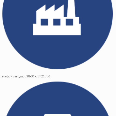
Телефон завода0098-31-35721330