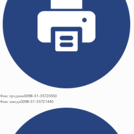
Факс продажа0098-31-35720553
Факс завода0098-31-35721440