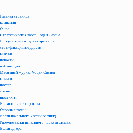
Главная страница
компании
О нас
Стратегическая карта Чодан Сазана
Процесс производства продукты
сертификацииигордости
галерия
новости
публикации
Месячный журнал Чодан Сазана
каталоги
постер
архив
продукты
Валки горячего проката
Опорные валки
Валки начального клетки(рафинг)
Рабочие валки начального проката фишинг
Валки эдгера