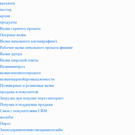
каталоги
постер
архив
продукты
Валки горячего проката
Опорные валки
Валки начального клетки(рафинг)
Рабочие валки начального проката фишинг
Валки эдгера
Валки широной плиты
Валкипинчрол
валкисиченногопроката
валкипищевойпромышленности
Полимерные и резиновые валки
продажа и покупатели
Загрузка при покупке через интернет
Покупка и поддержка продажа
Связь с покупателями CRM
жалобы
Опрос
Записьприменениясовещаниеонлайн